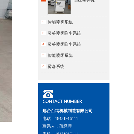
高压喷雾机
智能喷雾系统
2
雾桩喷雾降尘系统
3
雾桩喷雾降尘系统
4
智能喷雾系统
5
雾森系统
6
邢台百纳机械制造有限公司
电话：18431916111
联系人：薄经理