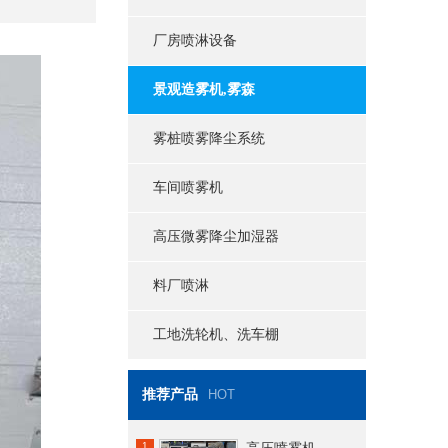
厂房喷淋设备
景观造雾机,雾森
雾桩喷雾降尘系统
车间喷雾机
高压微雾降尘加湿器
料厂喷淋
工地洗轮机、洗车棚
推荐产品
HOT
1