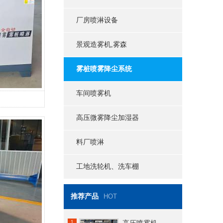
厂房喷淋设备
景观造雾机,雾森
雾桩喷雾降尘系统
车间喷雾机
高压微雾降尘加湿器
料厂喷淋
工地洗轮机、洗车棚
推荐产品
HOT
1