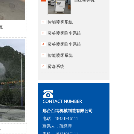
高压喷雾机
智能喷雾系统
2
统
雾桩喷雾降尘系统
3
雾桩喷雾降尘系统
4
智能喷雾系统
5
雾森系统
6
邢台百纳机械制造有限公司
电话：18431916111
联系人：薄经理
统