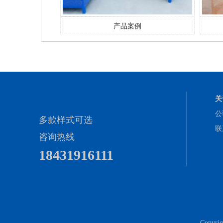
例
产品案例
关
公
多款样式可选
联
咨询热线
18431916111
Copy